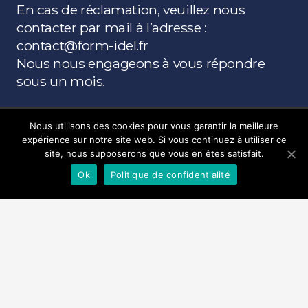
En cas de réclamation, veuillez nous
contacter par mail à l’adresse :
contact@form-idel.fr
Nous nous engageons à vous répondre
sous un mois.
Nous utilisons des cookies pour vous garantir la meilleure
FORM’IDEL
expérience sur notre site web. Si vous continuez à utiliser ce
site, nous supposerons que vous en êtes satisfait.
Ok
Politique de confidentialité
FORM’IDEL
est un organisme de formation à
destination des professionnels de santé, en
particulier les infirmiers libéraux.
Infos pratiques
Rechercher votre formation