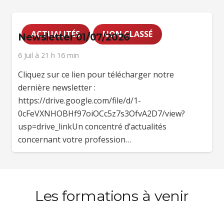
ACTUALITÉS
NON CLASSÉ
Newsletter 01/07/2026
6 Juil à 21 h 16 min
Cliquez sur ce lien pour télécharger notre
dernière newsletter :
https://drive.google.com/file/d/1-
0cFeVXNHOBHf97oiOCc5z7s3OfvA2D7/view?
usp=drive_linkUn concentré d’actualités
concernant votre profession…
Les formations à venir