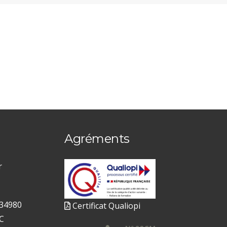
Agréments
r
 34980
Certificat Qualiopi
C