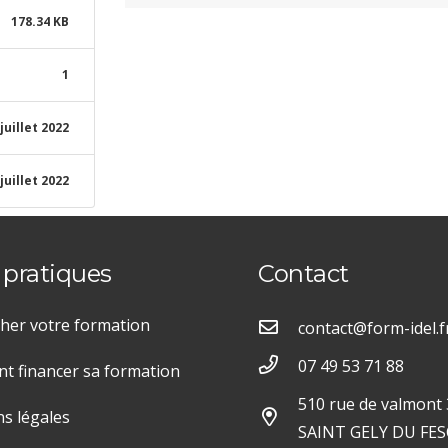
178.34 KB
1
juillet 2022
juillet 2022
 pratiques
Contact
her votre formation
contact@form-idel.f
07 49 53 71 88
 financer sa formation
510 rue de valmont
s légales
SAINT GELY DU FES