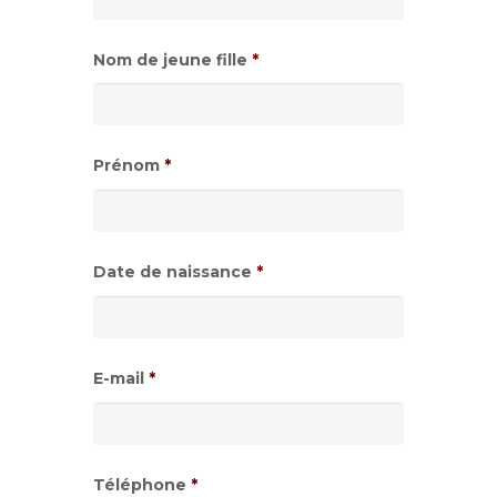
Nom de jeune fille
*
Prénom
*
Date de naissance
*
Format
de
E-mail
*
date
:JJ
slash
Téléphone
*
MM