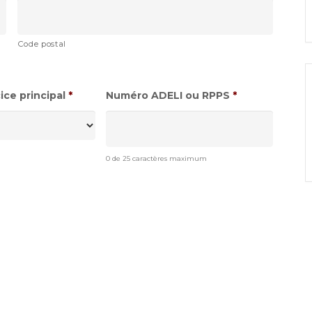
Code postal
ce principal
*
Numéro ADELI ou RPPS
*
0 de 25 caractères maximum