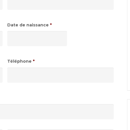
Date de naissance
*
Format
de
date
:JJ
Téléphone
*
slash
MM
slash
AAAA