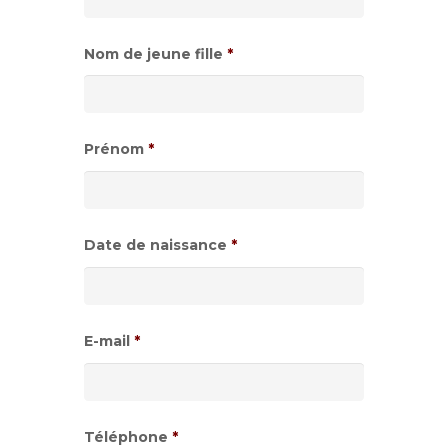
Nom de jeune fille
*
Prénom
*
Date de naissance
*
Format
de
E-mail
*
date
:JJ
slash
Téléphone
*
MM