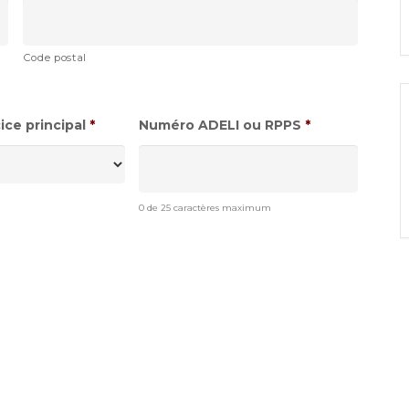
Code postal
ce principal
*
Numéro ADELI ou RPPS
*
0 de 25 caractères maximum