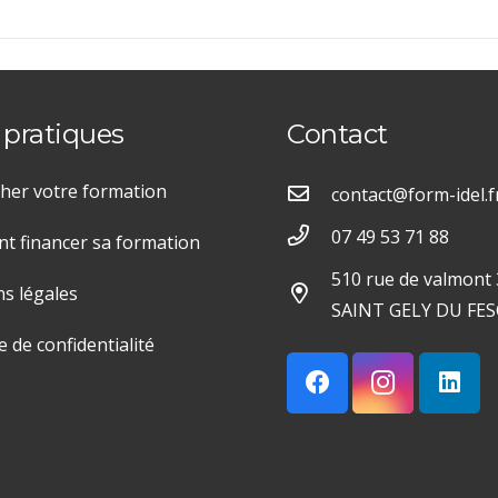
 pratiques
Contact
her votre formation
contact@form-idel.f
07 49 53 71 88
 financer sa formation
510 rue de valmont
s légales
SAINT GELY DU FES
e de confidentialité