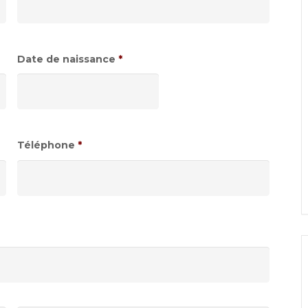
Date de naissance
*
Format
de
date
:JJ
Téléphone
*
slash
MM
slash
AAAA