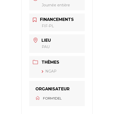
Journée entière
FINANCEMENTS
FIF-PL
LIEU
PAU
THÈMES
NGAP
ORGANISATEUR
FORM'IDEL