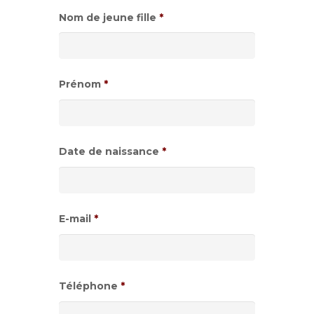
Nom de jeune fille
*
Prénom
*
Date de naissance
*
Format
de
E-mail
*
date
:JJ
slash
Téléphone
*
MM
slash