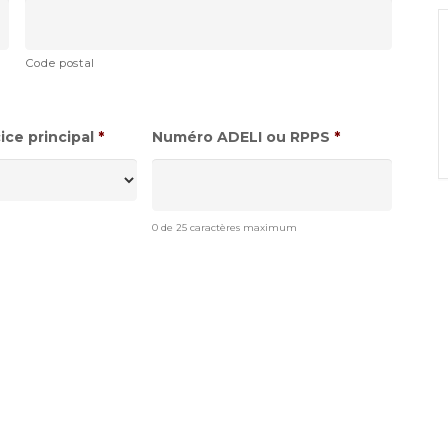
Code postal
ce principal
*
Numéro ADELI ou RPPS
*
0 de 25 caractères maximum