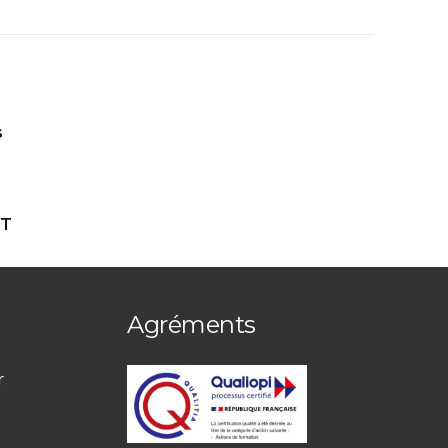
s
ET
Agréments
r