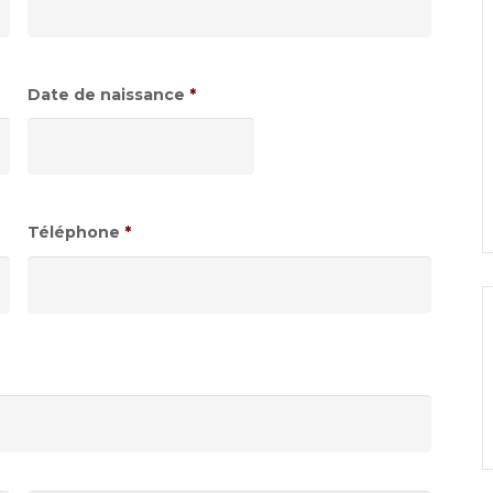
Date de naissance
*
Format
de
date
:JJ
Téléphone
*
slash
MM
slash
AAAA