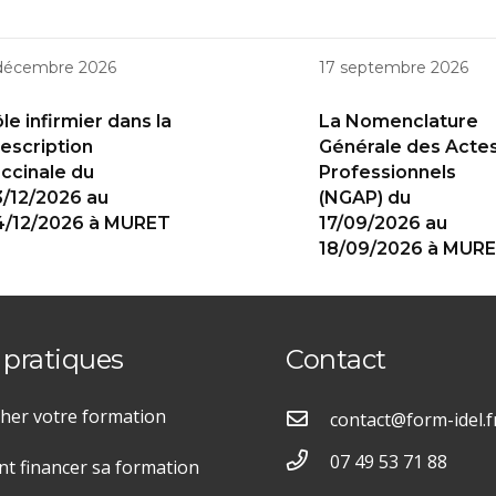
décembre 2026
17 septembre 2026
le infirmier dans la
La Nomenclature
escription
Générale des Acte
ccinale du
Professionnels
/12/2026 au
(NGAP) du
4/12/2026 à MURET
17/09/2026 au
18/09/2026 à MUR
 pratiques
Contact
her votre formation
contact@form-idel.f
07 49 53 71 88
 financer sa formation