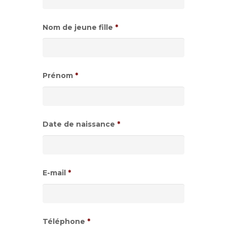
Nom de jeune fille
*
Prénom
*
Date de naissance
*
Format
de
E-mail
*
date
:JJ
slash
Téléphone
*
MM