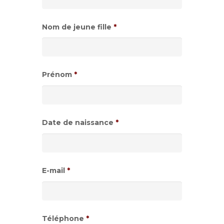
Nom de jeune fille
*
Prénom
*
Date de naissance
*
Format
de
E-mail
*
date
:JJ
slash
Téléphone
*
MM