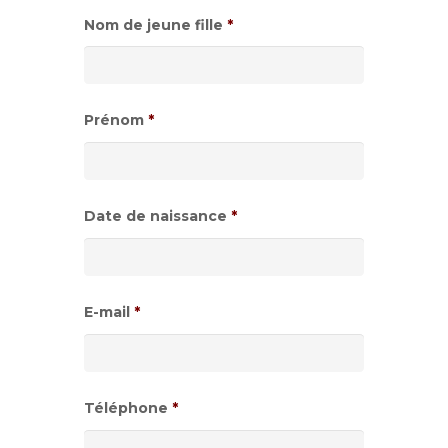
Nom de jeune fille
*
Prénom
*
Date de naissance
*
Format
de
E-mail
*
date
:JJ
slash
Téléphone
*
MM
slash