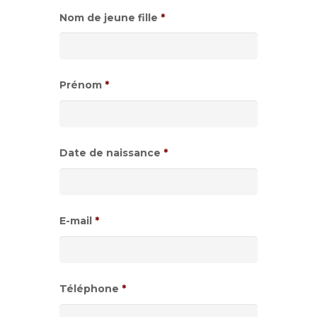
Nom de jeune fille
*
Prénom
*
Date de naissance
*
Format
de
E-mail
*
date
:JJ
slash
Téléphone
*
MM
slash