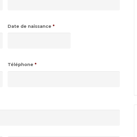
Date de naissance
*
Format
de
date
:JJ
Téléphone
*
slash
MM
slash
AAAA