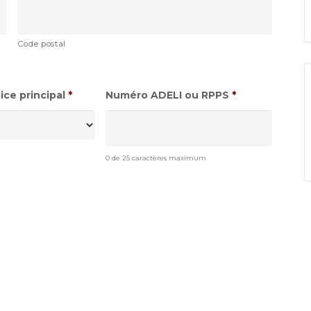
Code postal
ce principal
*
Numéro ADELI ou RPPS
*
0 de 25 caractères maximum