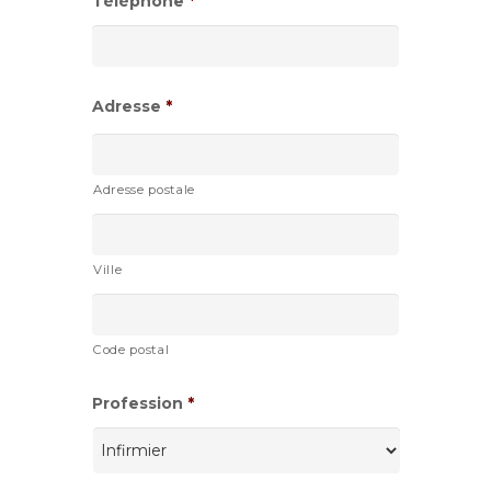
Téléphone
*
MM
slash
AAAA
Adresse
*
Adresse postale
Ville
Code postal
Profession
*