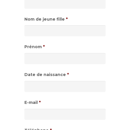
Nom de jeune fille
*
Prénom
*
Date de naissance
*
Format
de
E-mail
*
date
:JJ
slash