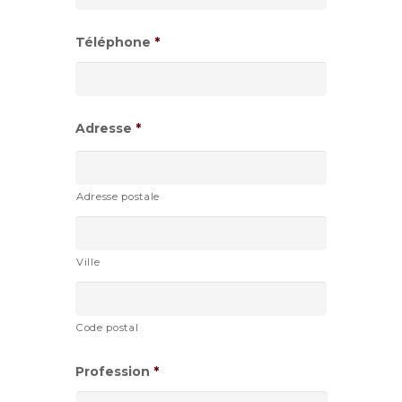
:JJ
slash
Téléphone
*
MM
slash
AAAA
Adresse
*
Adresse postale
Ville
Code postal
Profession
*