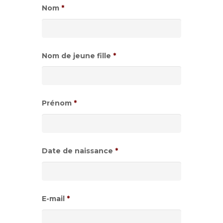
Nom
*
Nom de jeune fille
*
Prénom
*
Date de naissance
*
Format
de
E-mail
*
date