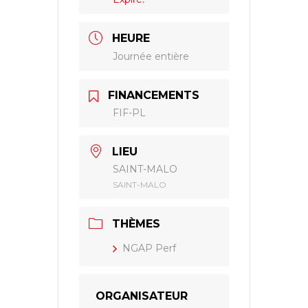
HEURE
Journée entière
FINANCEMENTS
FIF-PL
LIEU
SAINT-MALO
SAINT-MALO
THÈMES
NGAP Perf
ORGANISATEUR