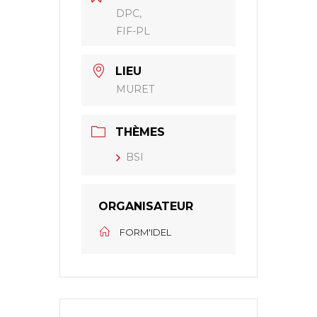
DPC,
FIF-PL
LIEU
MURET
THÈMES
BSI
ORGANISATEUR
FORM'IDEL