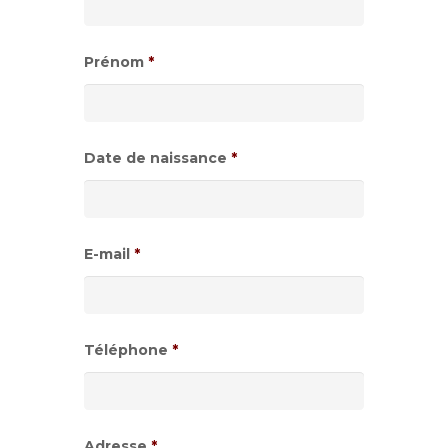
Prénom
*
Date de naissance
*
Format
de
E-mail
*
date
:JJ
slash
Téléphone
*
MM
slash
AAAA
Adresse
*