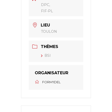
DPC,
FIF-PL
LIEU
TOULON
THÈMES
BSI
ORGANISATEUR
FORM'IDEL