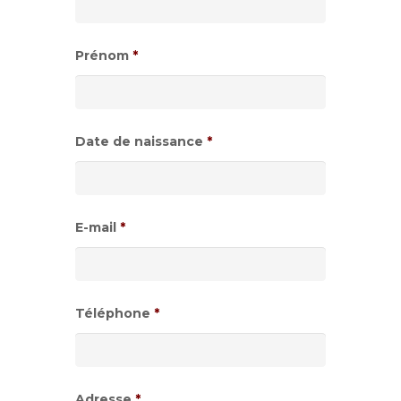
Prénom
*
Date de naissance
*
Format
de
E-mail
*
date
:JJ
slash
Téléphone
*
MM
slash
AAAA
Adresse
*