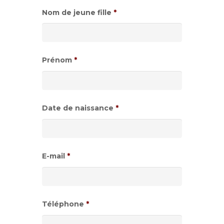
Nom de jeune fille
*
Prénom
*
Date de naissance
*
Format
de
E-mail
*
date
:JJ
slash
Téléphone
*
MM
slash