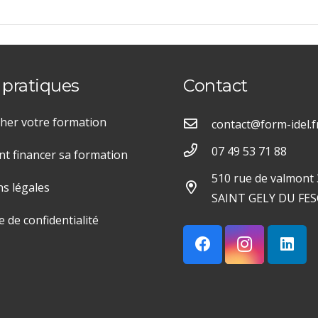
 pratiques
Contact
her votre formation
contact@form-idel.f
07 49 53 71 88
 financer sa formation
510 rue de valmont
s légales
SAINT GELY DU FES
e de confidentialité