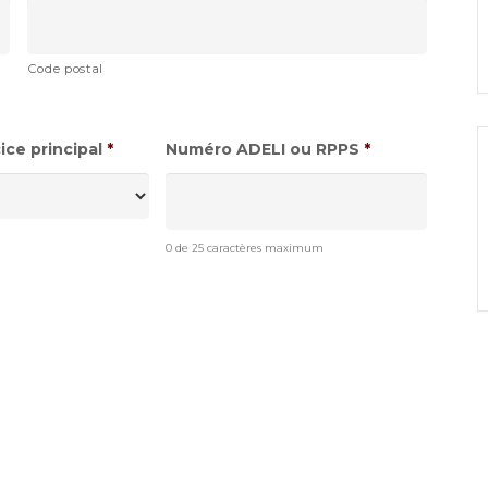
Code postal
ce principal
*
Numéro ADELI ou RPPS
*
0 de 25 caractères maximum