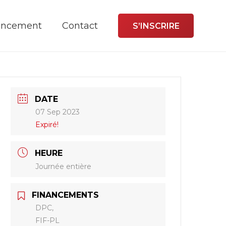
ancement
Contact
S’INSCRIRE
DATE
07 Sep 2023
Expiré!
HEURE
Journée entière
FINANCEMENTS
DPC,
FIF-PL