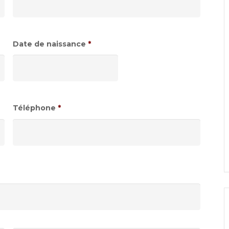
Date de naissance
*
Format
de
date
:JJ
Téléphone
*
slash
MM
slash
AAAA