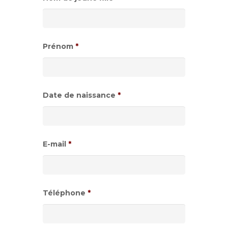
Prénom
*
Date de naissance
*
Format
de
E-mail
*
date
:JJ
slash
Téléphone
*
MM
slash
AAAA