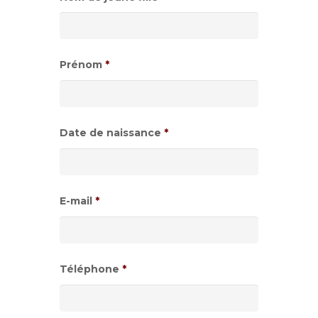
Prénom
*
Date de naissance
*
Format
de
E-mail
*
date
:JJ
slash
Téléphone
*
MM
slash
AAAA