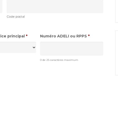
Code postal
ce principal
*
Numéro ADELI ou RPPS
*
0 de 25 caractères maximum