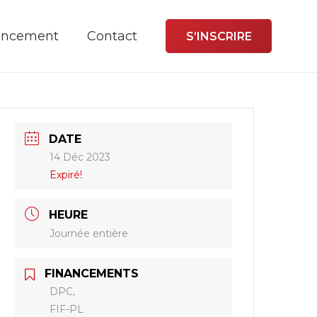
ancement
Contact
S’INSCRIRE
DATE
14 Déc 2023
Expiré!
HEURE
Journée entière
FINANCEMENTS
DPC,
FIF-PL