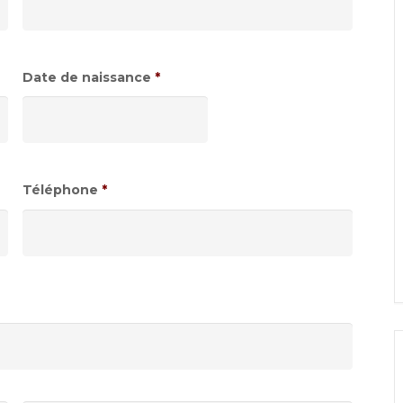
Date de naissance
*
Format
de
date
:JJ
Téléphone
*
slash
MM
slash
AAAA