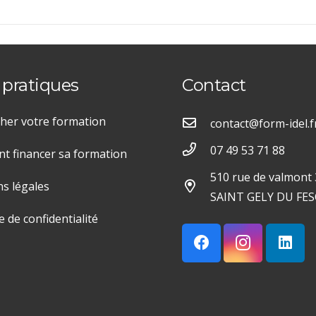
 pratiques
Contact
her votre formation
contact@form-idel.f
07 49 53 71 88
 financer sa formation
510 rue de valmont
s légales
SAINT GELY DU FES
e de confidentialité