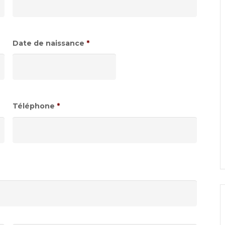
Date de naissance
*
Format
de
date
:JJ
Téléphone
*
slash
MM
slash
AAAA