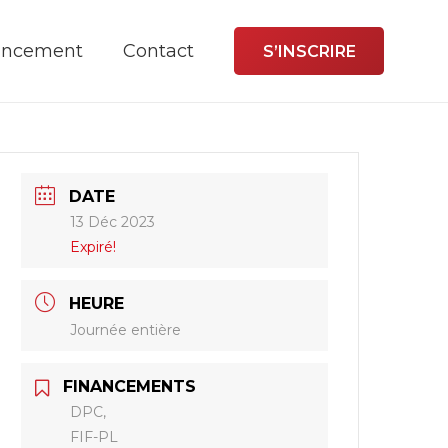
ancement
Contact
S’INSCRIRE
DATE
13 Déc 2023
Expiré!
HEURE
Journée entière
FINANCEMENTS
DPC,
FIF-PL