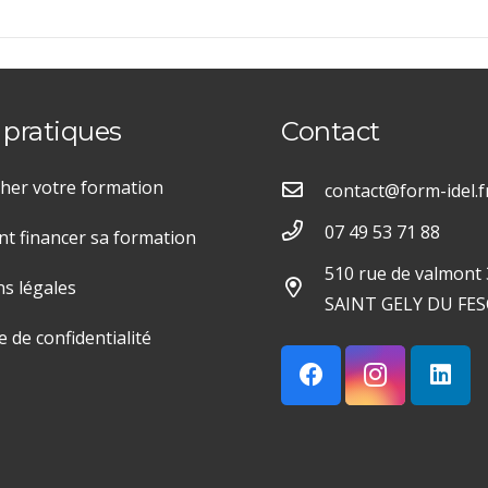
 pratiques
Contact
her votre formation
contact@form-idel.f
07 49 53 71 88
 financer sa formation
510 rue de valmont
s légales
SAINT GELY DU FES
e de confidentialité