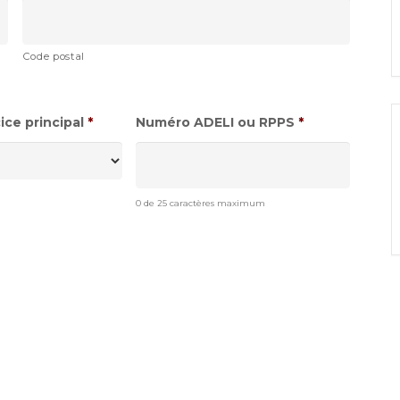
Code postal
ce principal
*
Numéro ADELI ou RPPS
*
0 de 25 caractères maximum