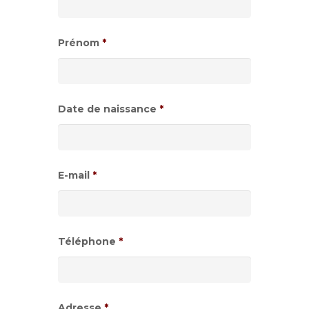
Prénom
*
Date de naissance
*
Format
de
E-mail
*
date
:JJ
slash
Téléphone
*
MM
slash
AAAA
Adresse
*