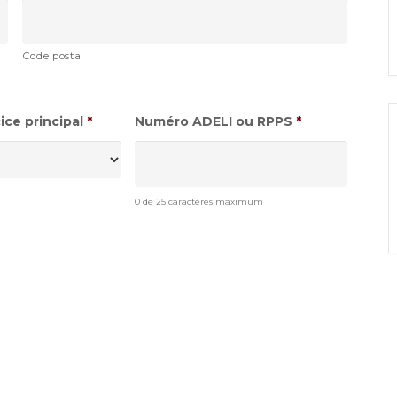
Code postal
ce principal
*
Numéro ADELI ou RPPS
*
0 de 25 caractères maximum