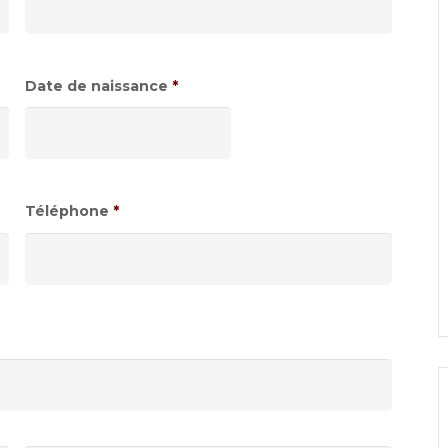
Date de naissance
*
Format
de
date
:JJ
Téléphone
*
slash
MM
slash
AAAA