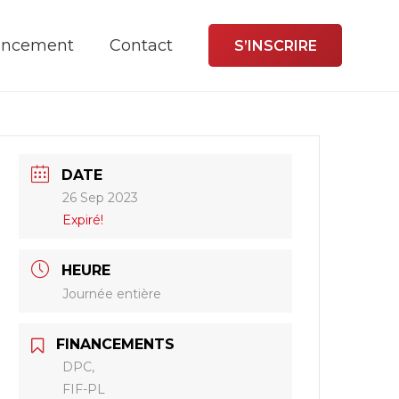
ancement
Contact
S’INSCRIRE
DATE
26 Sep 2023
Expiré!
HEURE
Journée entière
FINANCEMENTS
DPC,
FIF-PL