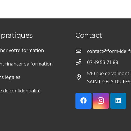
 pratiques
Contact
her votre formation
contact@form-idel.f
07 49 53 71 88
 financer sa formation
510 rue de valmont
s légales
SAINT GELY DU FES
e de confidentialité