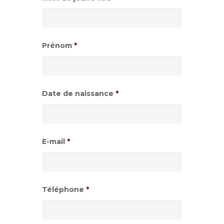
Prénom
*
Date de naissance
*
Format
de
E-mail
*
date
:JJ
slash
Téléphone
*
MM
slash
AAAA