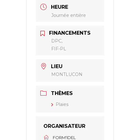
HEURE
Journée entière
FINANCEMENTS
DPC,
FIF-PL
LIEU
MONTLUCON
THÈMES
Plaies
ORGANISATEUR
FORM'IDEL