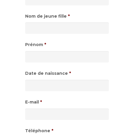
Nom de jeune fille
*
Prénom
*
Date de naissance
*
Format
de
E-mail
*
date
:JJ
slash
Téléphone
*
MM