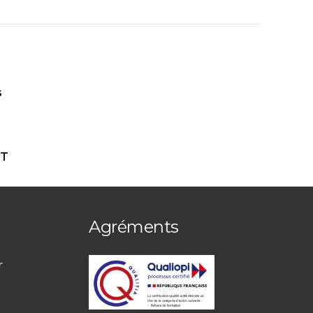
s
ET
Agréments
r