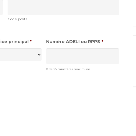
Code postal
ce principal
*
Numéro ADELI ou RPPS
*
0 de 25 caractères maximum