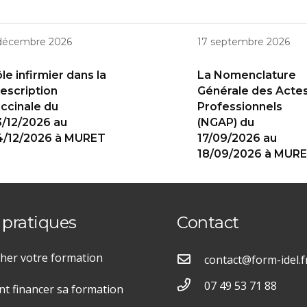
décembre 2026
17 septembre 2026
le infirmier dans la
La Nomenclature
escription
Générale des Acte
ccinale du
Professionnels
/12/2026 au
(NGAP) du
4/12/2026 à MURET
17/09/2026 au
18/09/2026 à MUR
 pratiques
Contact
her votre formation
contact@form-idel.f
07 49 53 71 88
 financer sa formation