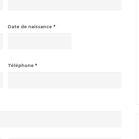
Date de naissance
*
Format
de
date
:JJ
Téléphone
*
slash
MM
slash
AAAA