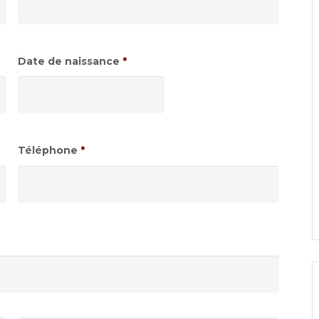
Date de naissance
*
Format
de
date
:JJ
Téléphone
*
slash
MM
slash
AAAA