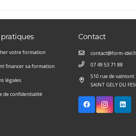
 pratiques
Contact
her votre formation
contact@form-idel.f
07 49 53 71 88
 financer sa formation
510 rue de valmont
s légales
SAINT GELY DU FES
e de confidentialité