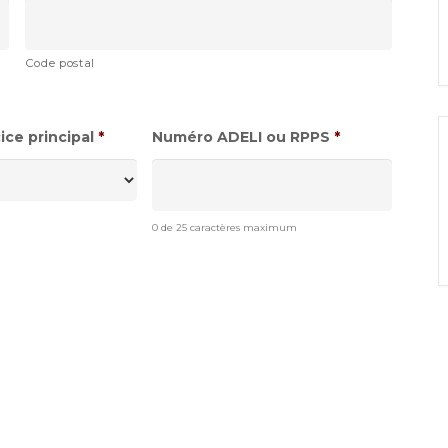
Code postal
ce principal
*
Numéro ADELI ou RPPS
*
0 de 25 caractères maximum