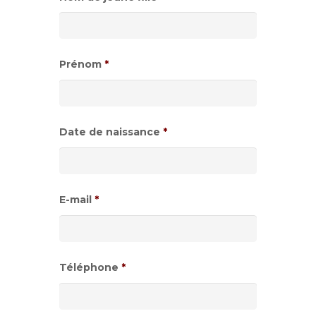
Prénom
*
Date de naissance
*
Format
de
E-mail
*
date
:JJ
slash
Téléphone
*
MM
slash
AAAA