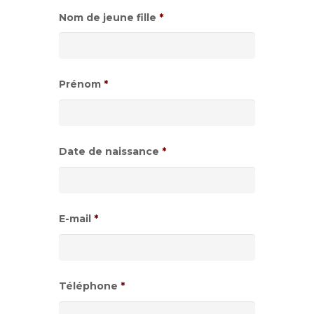
Nom de jeune fille
*
Prénom
*
Date de naissance
*
Format
de
E-mail
*
date
:JJ
slash
Téléphone
*
MM
slash