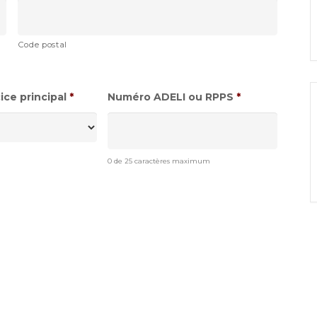
Code postal
ce principal
*
Numéro ADELI ou RPPS
*
0 de 25 caractères maximum