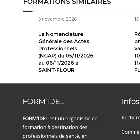
FORMATIONS SIMILAIRES
5 novembre 2026
10
La Nomenclature
Rô
Générale des Actes
pr
Professionnels
va
(NGAP) du 05/11/2026
10
au 06/11/2026 à
11
SAINT-FLOUR
F
FORM’IDEL
Infos
Recherc
FORM’IDEL
est un organisme de
formation à destination des
Comment
professionnels de santé, en