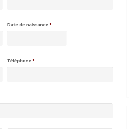
Date de naissance
*
Format
de
date
:JJ
Téléphone
*
slash
MM
slash
AAAA