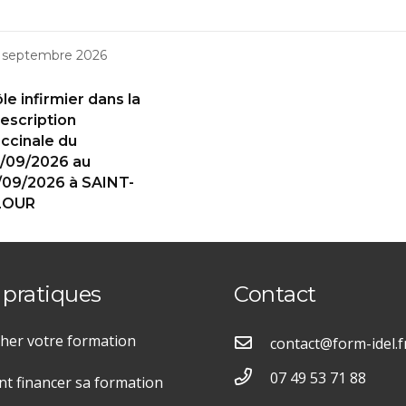
 septembre 2026
le infirmier dans la
escription
ccinale du
/09/2026 au
/09/2026 à SAINT-
LOUR
 pratiques
Contact
her votre formation
contact@form-idel.f
07 49 53 71 88
 financer sa formation