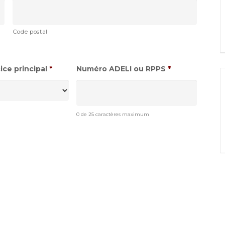
Code postal
ce principal
*
Numéro ADELI ou RPPS
*
0 de 25 caractères maximum