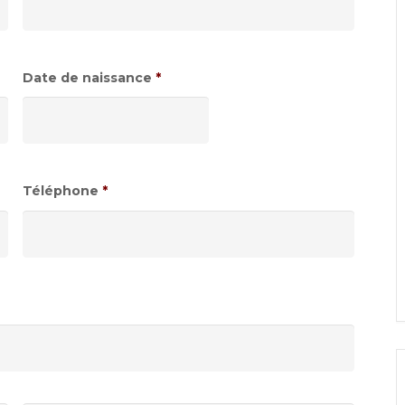
Date de naissance
*
Format
de
date
:JJ
Téléphone
*
slash
MM
slash
AAAA