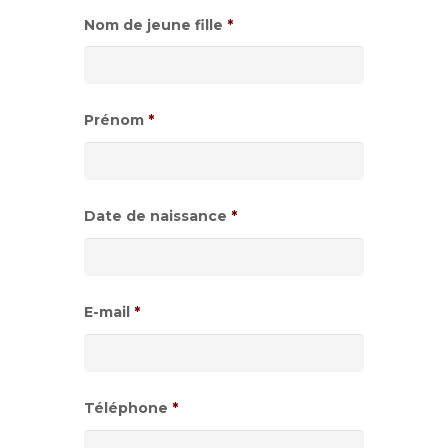
Nom de jeune fille
*
Prénom
*
Date de naissance
*
Format
de
E-mail
*
date
:JJ
slash
Téléphone
*
MM
slash