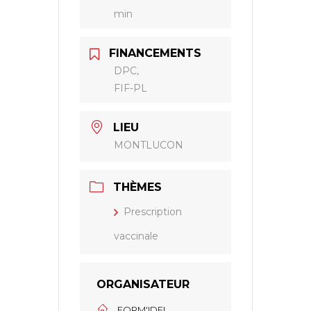
min
FINANCEMENTS
DPC,
FIF-PL
LIEU
MONTLUCON
THÈMES
Prescription
vaccinale
ORGANISATEUR
FORM'IDEL