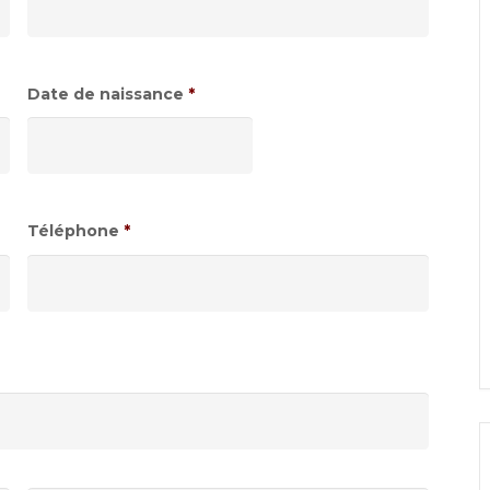
Date de naissance
*
Format
de
date
:JJ
Téléphone
*
slash
MM
slash
AAAA