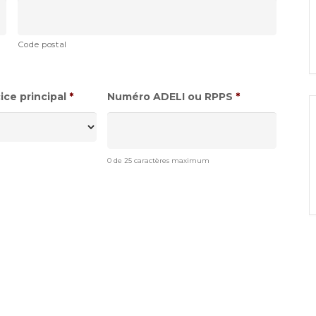
Code postal
ce principal
*
Numéro ADELI ou RPPS
*
0 de 25 caractères maximum