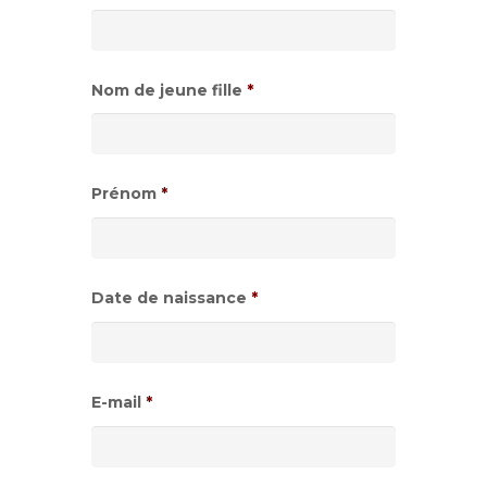
Nom de jeune fille
*
Prénom
*
Date de naissance
*
Format
de
E-mail
*
date
:JJ
slash