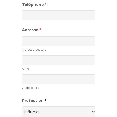
Téléphone
*
MM
slash
AAAA
Adresse
*
Adresse postale
Ville
Code postal
Profession
*