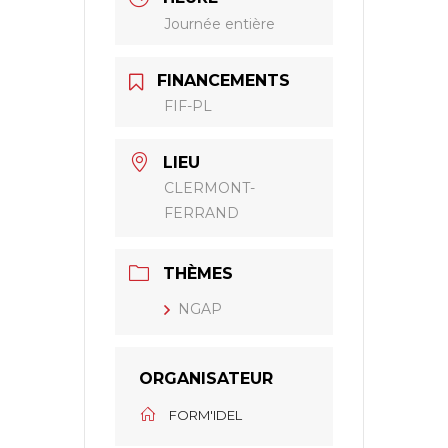
Journée entière
FINANCEMENTS
FIF-PL
LIEU
CLERMONT-
FERRAND
THÈMES
NGAP
ORGANISATEUR
FORM'IDEL