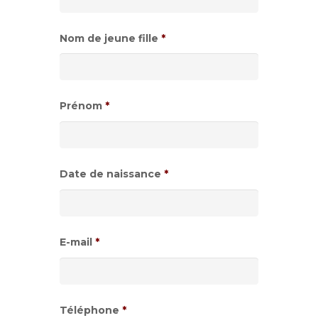
Nom de jeune fille
*
Prénom
*
Date de naissance
*
Format
de
E-mail
*
date
:JJ
slash
Téléphone
*
MM