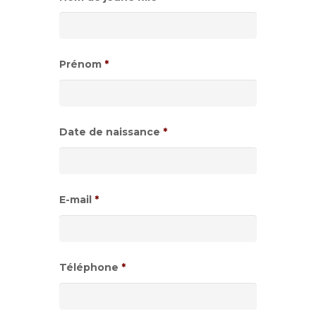
Prénom
*
Date de naissance
*
Format
de
E-mail
*
date
:JJ
slash
Téléphone
*
MM
slash
AAAA