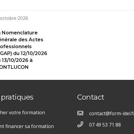
 octobre 2026
a Nomenclature
nérale des Actes
ofessionnels
GAP) du 12/10/2026
 13/10/2026 à
ONTLUCON
 pratiques
Contact
her votre formation
contact@form-idel.f
07 49 53 71 88
 financer sa formation