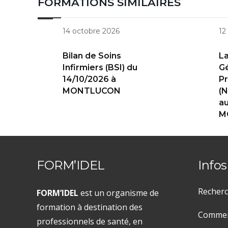
FORMATIONS SIMILAIRES
14 octobre 2026
12
Bilan de Soins
L
Infirmiers (BSI) du
Gé
14/10/2026 à
Pr
MONTLUCON
(N
au
M
FORM’IDEL
Infos
Recherc
FORM’IDEL
est un organisme de
formation à destination des
Comment
professionnels de santé, en