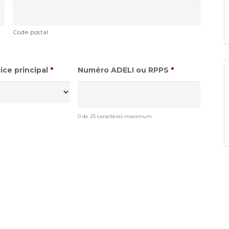
Code postal
ce principal
*
Numéro ADELI ou RPPS
*
0 de 25 caractères maximum