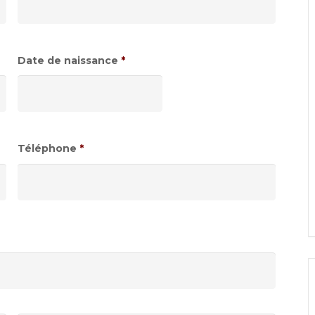
Date de naissance
*
Format
de
date
:JJ
Téléphone
*
slash
MM
slash
AAAA