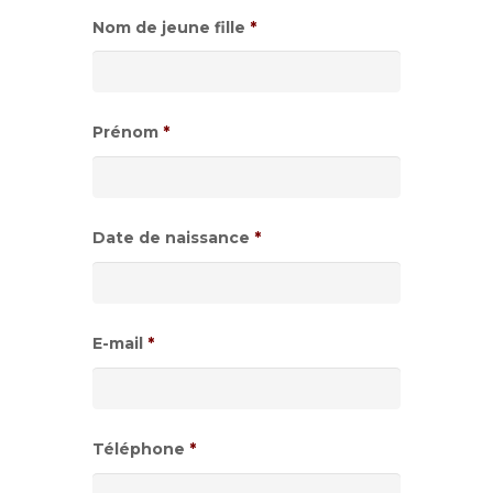
Nom de jeune fille
*
Prénom
*
Date de naissance
*
Format
de
E-mail
*
date
:JJ
slash
Téléphone
*
MM
slash