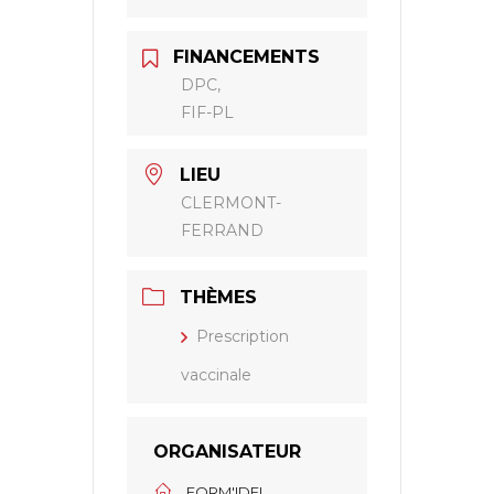
FINANCEMENTS
DPC,
FIF-PL
LIEU
CLERMONT-
FERRAND
THÈMES
Prescription
vaccinale
ORGANISATEUR
FORM'IDEL