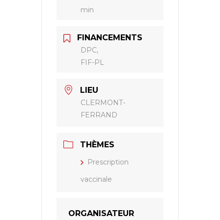
min
FINANCEMENTS
DPC,
FIF-PL
LIEU
CLERMONT-
FERRAND
THÈMES
Prescription
vaccinale
ORGANISATEUR