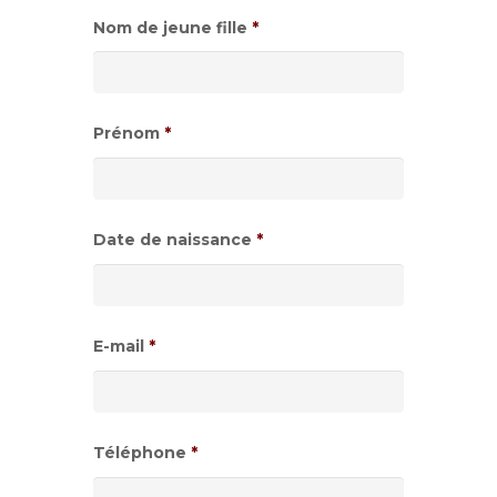
Nom de jeune fille
*
Prénom
*
Date de naissance
*
Format
de
E-mail
*
date
:JJ
slash
Téléphone
*
MM
slash