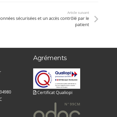
Article suivant
onnées sécurisées et un accès contrôlé par le
patient
Agréments
r
 34980
Certificat Qualiopi
C