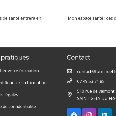
ns de santé entrera en
Mon espace santé : des d
 pratiques
Contact
her votre formation
contact@form-idel.f
07 49 53 71 88
 financer sa formation
510 rue de valmont
s légales
SAINT GELY DU FES
e de confidentialité